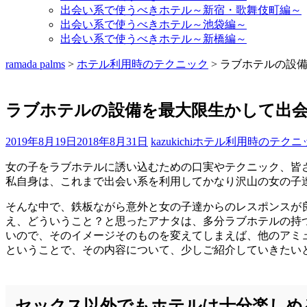
出会い系で使うべきホテル～新宿・歌舞伎町編～
出会い系で使うべきホテル～池袋編～
出会い系で使うべきホテル～新橋編～
ramada palms
>
ホテル利用時のテクニック
>
ラブホテルの設
ラブホテルの設備を最大限生かして出
2019年8月19日
2018年8月31日
kazukichi
ホテル利用時のテクニ
女の子をラブホテルに誘い込むための口実やテクニック、皆
私自身は、これまで出会い系を利用してかなり沢山の女の子
そんな中で、鉄板ながら意外と女の子達からのレスポンスが
え、どういうこと？と思ったアナタは、多分ラブホテルの持
いので、そのイメージそのものを変えてしまえば、他のアミ
ということで、その内容について、少しご紹介していきたい
セックス以外でもホテルは十分楽しめ