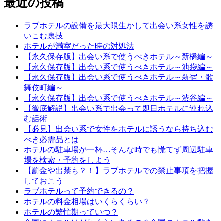
最近の投稿
ラブホテルの設備を最大限生かして出会い系女性を誘
いこむ裏技
ホテルが満室だった時の対処法
【永久保存版】出会い系で使うべきホテル～新橋編～
【永久保存版】出会い系で使うべきホテル～池袋編～
【永久保存版】出会い系で使うべきホテル～新宿・歌
舞伎町編～
【永久保存版】出会い系で使うべきホテル～渋谷編～
【徹底解説】出会い系で出会って即日ホテルに連れ込
む話術
【必見】出会い系で女性をホテルに誘うなら持ち込む
べき必需品とは
ホテルの駐車場が一杯…そんな時でも慌てず周辺駐車
場を検索・予約をしよう
【罰金や出禁も？！】ラブホテルでの禁止事項を把握
しておこう
ラブホテルって予約できるの？
ホテルの料金相場はいくらくらい？
ホテルの繁忙期っていつ？