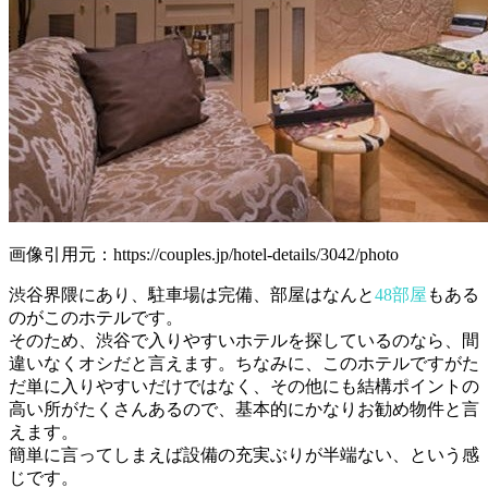
画像引用元：https://couples.jp/hotel-details/3042/photo
渋谷界隈にあり、駐車場は完備、部屋はなんと
48部屋
もある
のがこのホテルです。
そのため、渋谷で入りやすいホテルを探しているのなら、間
違いなくオシだと言えます。ちなみに、このホテルですがた
だ単に入りやすいだけではなく、その他にも結構ポイントの
高い所がたくさんあるので、基本的にかなりお勧め物件と言
えます。
簡単に言ってしまえば設備の充実ぶりが半端ない、という感
じです。