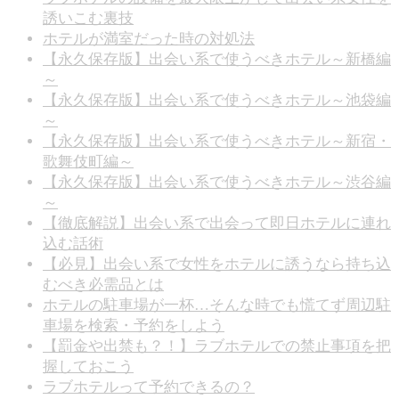
誘いこむ裏技
ホテルが満室だった時の対処法
【永久保存版】出会い系で使うべきホテル～新橋編
～
【永久保存版】出会い系で使うべきホテル～池袋編
～
【永久保存版】出会い系で使うべきホテル～新宿・
歌舞伎町編～
【永久保存版】出会い系で使うべきホテル～渋谷編
～
【徹底解説】出会い系で出会って即日ホテルに連れ
込む話術
【必見】出会い系で女性をホテルに誘うなら持ち込
むべき必需品とは
ホテルの駐車場が一杯…そんな時でも慌てず周辺駐
車場を検索・予約をしよう
【罰金や出禁も？！】ラブホテルでの禁止事項を把
握しておこう
ラブホテルって予約できるの？